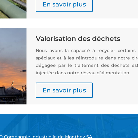
En savoir plus
Valorisation des déchets
Nous avons la capacité à recycler certain
spéciaux et à les réintroduire dans notre cir
dégagée par le traitement des déchets es
injectée dans notre réseau d’alimentation.
En savoir plus
O Compagnie industrielle de Monthey SA