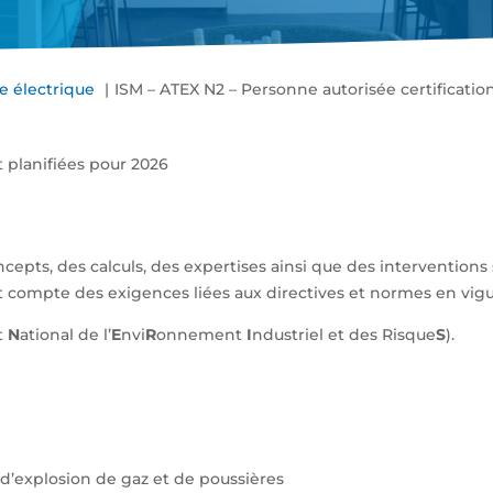
e électrique
ISM – ATEX N2 – Personne autorisée certificatio
t planifiées pour 2026
cepts, des calculs, des expertises ainsi que des interventions 
 compte des exigences liées aux directives et normes en vigu
t
N
ational de l’
E
nvi
R
onnement
I
ndustriel et des Risque
S
).
’explosion de gaz et de poussières