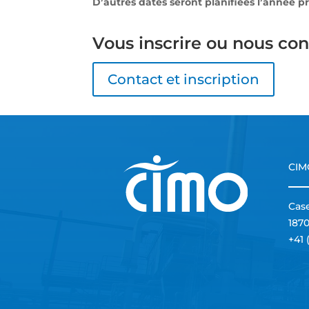
D’autres dates seront planifiées l’année p
Vous inscrire ou nous con
Contact et inscription
CIM
Case
187
+41 